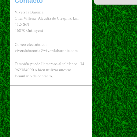
Contacto
Vivers la Baronia
Ctra. Villena -Alcudia de Crespins, km.
41,5 S/N
46870 Ontinyent
Correo electrónico:
viverslabaronia@viverslabaronia.com
También puede llamarnos al teléfono: +34
962384090 o bien utilizar nuestro
formulario de contacto
.