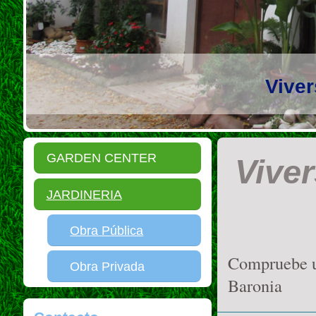
Viver
GARDEN CENTER
Viver
JARDINERIA
Obra Pública
Compruebe us
Obra Privada
Baronia