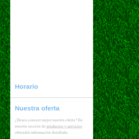
Horario
Nuestra oferta
¿Desea conocer mejor nuestra oferta? En
nuestra sección de
productos y servicios
obtendrá información detallada.