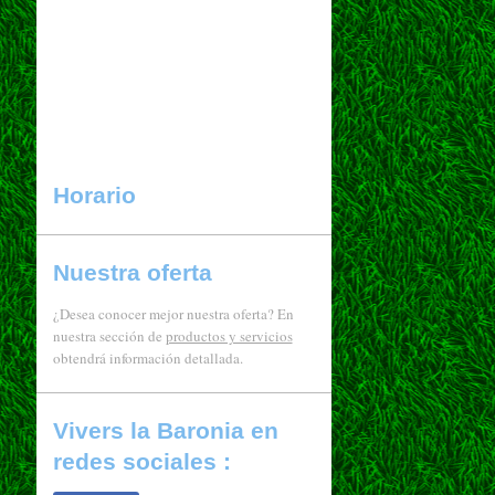
Horario
Nuestra oferta
¿Desea conocer mejor nuestra oferta? En
nuestra sección de
productos y servicios
obtendrá información detallada.
Vivers la Baronia en
redes sociales :