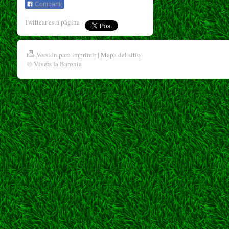
Compartir
Twittear esta página
Versión para imprimir
|
Mapa del sitio
© Vivers la Baronia