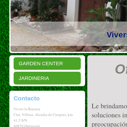
Viver
GARDEN CENTER
O
JARDINERIA
Contacto
Le brindamos
Vivers la Baronia
soluciones i
Ctra. Villena -Alcudia de Crespins, km.
41,5 S/N
preocupación
46870 Ontinyent