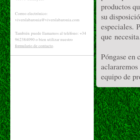
productos qu
Correo electrónico:
su disposici
viverslabaronia@viverslabaronia.com
especiales. 
También puede llamarnos al teléfono: +34
que necesita
962384090 o bien utilizar nuestro
formulario de contacto
.
Póngase en c
aclararemos s
equipo de pr