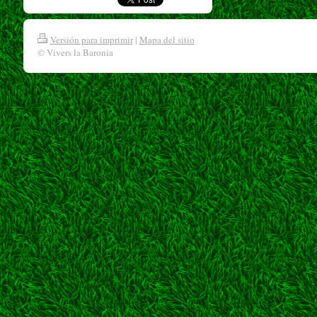
Versión para imprimir
|
Mapa del sitio
© Vivers la Baronia