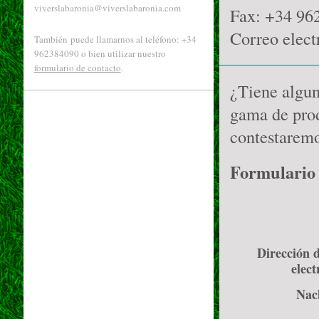
viverslabaronia@viverslabaronia.com
Fax: +34 96
Correo elect
También puede llamarnos al teléfono: +34
962384090 o bien utilizar nuestro
formulario de contacto
.
¿Tiene algun
gama de prod
contestaremo
Formulario
Dirección 
elect
Nac