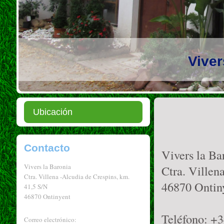
Viver
Ubicación
Contacto
Vivers la Ba
Vivers la Baronia
Ctra. Villen
Ctra. Villena -Alcudia de Crespins, km.
46870 Ontin
41,5 S/N
46870 Ontinyent
Teléfono: +
Correo electrónico: